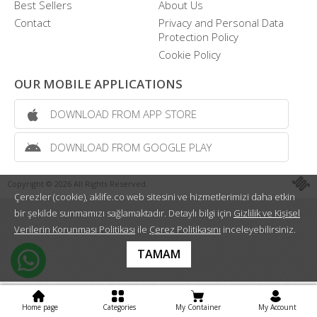
Best Sellers
About Us
Contact
Privacy and Personal Data
Protection Policy
Cookie Policy
OUR MOBILE APPLICATIONS
DOWNLOAD FROM APP STORE
DOWNLOAD FROM GOOGLE PLAY
Copyright © 2026 All Rights Reserved.
Çerezler (cookie), aklife.co web sitesini ve hizmetlerimizi daha etkin
bir şekilde sunmamızı sağlamaktadır. Detaylı bilgi için
Gizlilik ve Kişisel
Verilerin Korunması Politikası
ile
Çerez Politikasını
inceleyebilirsiniz.
TAMAM
Home page
Categories
My Container
My Account