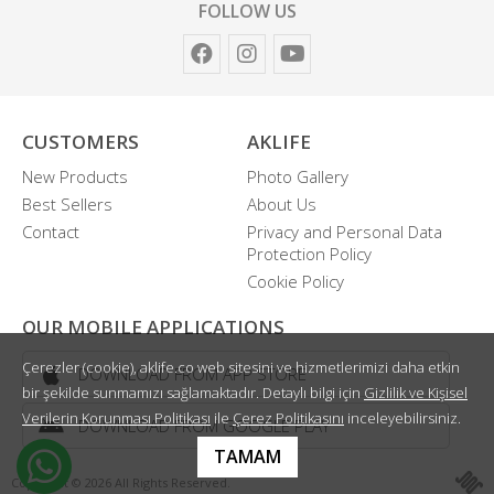
FOLLOW US
CUSTOMERS
AKLIFE
New Products
Photo Gallery
Best Sellers
About Us
Contact
Privacy and Personal Data
Protection Policy
Cookie Policy
OUR MOBILE APPLICATIONS
Çerezler (cookie), aklife.co web sitesini ve hizmetlerimizi daha etkin
DOWNLOAD FROM APP STORE
bir şekilde sunmamızı sağlamaktadır. Detaylı bilgi için
Gizlilik ve Kişisel
Verilerin Korunması Politikası
ile
Çerez Politikasını
inceleyebilirsiniz.
DOWNLOAD FROM GOOGLE PLAY
TAMAM
Copyright © 2026 All Rights Reserved.