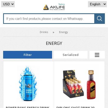
Drinks
Energy
ENERGY
Filter
Serialized
POWER BANG ENERGY DRINK
DIBLONG SHOT DRINK 30